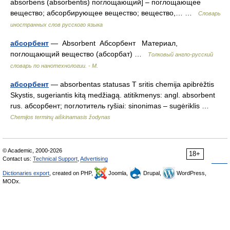
absorbens (absorbentis) поглощающий] – поглощающее
вещество; абсорбирующее вещество; вещество,… …
Словарь
иностранных слов русского языка
абсорбент
— Absorbent Абсорбент Материал,
поглощающий вещество (абсорбат) …
Толковый англо-русский
словарь по нанотехнологии. - М.
абсорбент
— absorbentas statusas T sritis chemija apibrėžtis
Skystis, sugeriantis kitą medžiagą. atitikmenys: angl. absorbent
rus. абсорбент; поглотитель ryšiai: sinonimas – sugėriklis …
Chemijos terminų aiškinamasis žodynas
© Academic, 2000-2026
18+
Contact us:
Technical Support
,
Advertising
Dictionaries export
, created on PHP,
Joomla,
Drupal,
WordPress,
MODx.