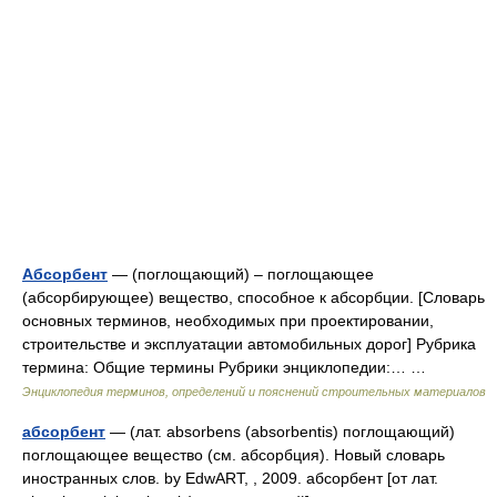
Абсорбент
— (поглощающий) – поглощающее
(абсорбирующее) вещество, способное к абсорбции. [Словарь
основных терминов, необходимых при проектировании,
строительстве и эксплуатации автомобильных дорог] Рубрика
термина: Общие термины Рубрики энциклопедии:… …
Энциклопедия терминов, определений и пояснений строительных материалов
абсорбент
— (лат. absorbens (absorbentis) поглощающий)
поглощающее вещество (см. абсорбция). Новый словарь
иностранных слов. by EdwART, , 2009. абсорбент [от лат.