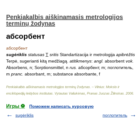
Penkiakalbis aiškinamasis metrologijos
terminų žodynas
абсорбент
абсорбент
sugėriklis
statusas
T
sritis
Standartizacija ir metrologija
apibrėžtis
Terpė, sugerianti kitą medžiagą.
atitikmenys
:
angl.
absorbent
vok.
Absorbens, n; Sorptionsmittel, n
rus.
абсорбент, m; поглотитель,
m
pranc.
absorbant, m; substance absorbante, f
Penkiakalbis aiškinamasis metrologijos terminų žodynas. – Vilnius: Mokslo ir
enciklopedijų leidybos institutas
.
Vytautas Valiukėnas, Pranas Juozas Žilinskas
.
2006
.
Игры ⚽
Поможем написать курсовую
sugėriklis
поглотитель